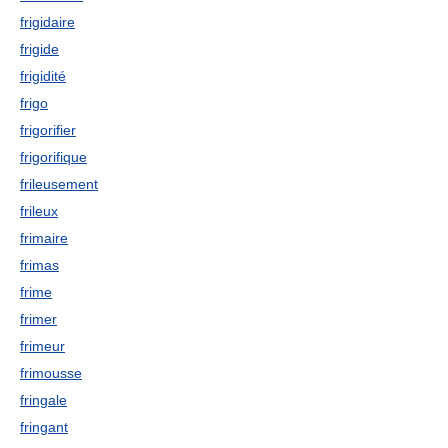
frigidaire
frigide
frigidité
frigo
frigorifier
frigorifique
frileusement
frileux
frimaire
frimas
frime
frimer
frimeur
frimousse
fringale
fringant