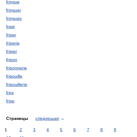
fringue
fringuer
fringues
fripé
friper
friperie
fripier
fripon
friponnerie
fripouille
fripouillerie
frire
frise
Страницы
следующая
→
1
2
3
4
5
6
7
8
9